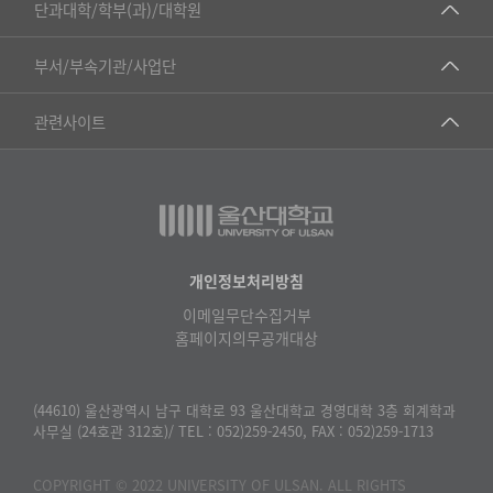
■인문대학
단과대학/학부(과)/대학원
▷국어국문학부
공동기기센터
부서/부속기관/사업단
▷영어영문학과
공학교육혁신센터
건강가정지원센터
관련사이트
▷일본어·일본학과
과학영재교육원
교수협의회
▷중국어·중국학과
교무처교직팀
구내(경남)은행
▷프랑스어·프랑스학과
국어문화원
노동조합
▷스페인·중남미학과
국제교류처
생명윤리위원회
개인정보처리방침
▷역사·문화학과
기초과학연구소
이메일무단수집거부
온라인 기술거래 플랫폼
▷철학·상담학과
홈페이지의무공개대상
물리BK 미래혁신응집물질물리인재교육연구단
울산대신문
■사회과학대학
메이커스페이스
울산대학교 총동문회
(44610) 울산광역시 남구 대학로 93 울산대학교 경영대학 3층 회계학과
▷사회과학부
사무실 (24호관 312호)/ TEL : 052)259-2450, FAX : 052)259-1713
미래기술혁신융합형인재양성센터
울산대학교병원
ㆍ경제학전공
반구대암각화유적보존연구소
COPYRIGHT © 2022 UNIVERSITY OF ULSAN. ALL RIGHTS
캠퍼스안전관리