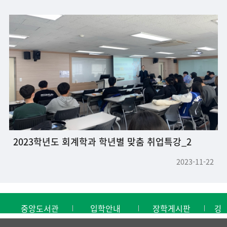
2023학년도 회계학과 학년별 맞춤 취업특강_2
2023-11-22
중앙도서관
입학안내
장학게시판
강