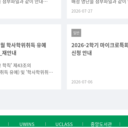
을 첨부파일과 같이 안내
배정 명단을 첨부파일과 같이
인 후 수강 신청 시 배정된
드립니다.확인 후 수강 신청 
2026-07-27
에 맞게 신청하기 바랍니다.
지도 교수님에 맞게 신청하기
일반
 8월 학사학위취득 유예
2026-2학기 마이크로특
_재안내
신청 안내
 학칙' 제43조의
취득 유예) 및 '학사학위취득
규정'에 의거하여, 2026년 8월
2026-07-06
의 학사학위취득 유예 신청을
 학사학위취득
UWINS
UCLASS
중앙도서관