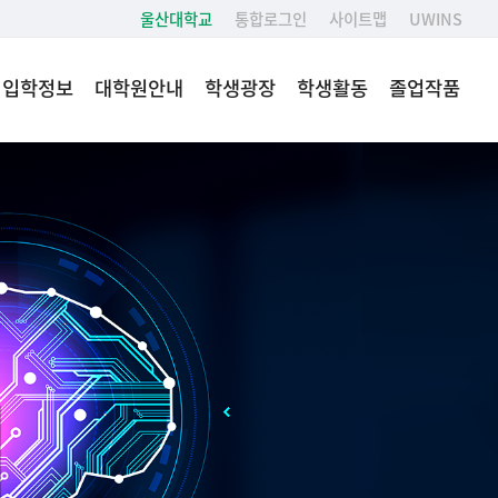
울산대학교
통합로그인
사이트맵
UWINS
입학정보
대학원안내
학생광장
학생활동
졸업작품