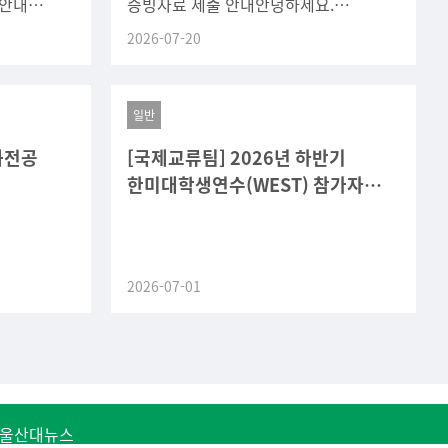
 안내
증빙자료 제출 안내안녕하세요.
시 배정된
SW중심대학사업단입니다.2026-1학기
2026-07-20
 바랍니다.
U-Point 활동실적 확인을 위해 아래와
같이 활동실적
일반
화전공
[국제교류팀] 2026년 하반기
한미대학생연수(WEST) 참가자
모집
2026-07-01
울산대뉴스