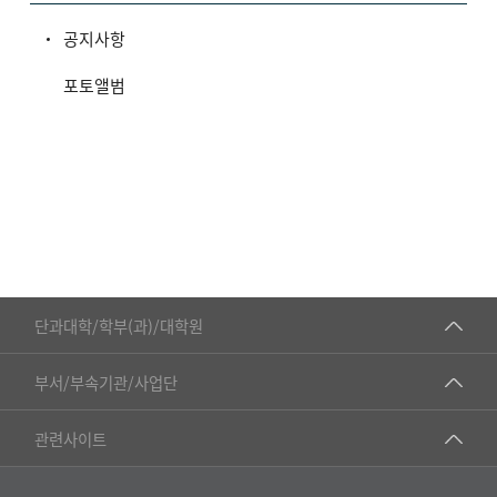
공지사항
포토앨범
■인문대학
단과대학/학부(과)/대학원
▷국어국문학부
공동기기센터
부서/부속기관/사업단
▷영어영문학과
공학교육혁신센터
건강가정지원센터
관련사이트
▷일본어·일본학과
과학영재교육원
교수협의회
▷중국어·중국학과