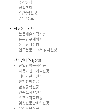
수강신청
성적조회
휴/복학신청
졸업/수료
학위논문안내
논문제출자격시험
논문연구계획서
논문심사신청
연구논문보고서 심사신청
전공안내(Majors)
산업경영공학전공
자동차선박기술전공
에너지관리전공
안전관리전공
환경공학전공
건축도시학전공
스포츠과학전공
임상전문간호학전공
유전상담전공