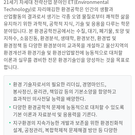
21세기 차세대 전략산업 분야인 ET(Environmental
Technology)로 자리매김한 환경공학은 인간의 생활과
산업활동의 결과로서 생기는 각종 오염 물질로부터 쾌적한 삶을
유지하기 위한 과학적, 공학적 지식, 기술 및 응용을 다루는 학문
분야입니다. 본 환경공학전공에서는 수질, 대기, 폐기물, 토양 및
지하수, 소음진동, 환경분석, 생태학, 환경보전, 환경법 및
환경정책 등 다양한 환경분야의 교과목을 개설하고 울산지역의
환경개선과 환경기술 및 환경산업발전에 능동적으로 대처할
이론과 실무를 겸비한 전문 환경기술인을 양성하는 것을 목표로
합니다.
환경 기술자로서의 필요한 리더십, 경영마인드,
봉사정신, 윤리관, 책임감 등의 기본소양을 함양하고
효과적인 의사전달 능력을 배양한다.
다양한 환경공학적 문제에 능동적으로 대처할 수 있도록
기본 이론과 자료분석 및 응용력을 기른다.
지구환경의 지속가능한 개발과 보존을 위한 환경친화적
설계, 공정관리, 복합학제적 문제해결 방안 등 다양한