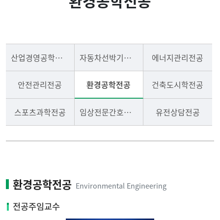
환경공학전공
입학안내
학사안내
석사과정
학위논문안내
산업경영공학전공
자동차선박기술전공
에너지관리전공
테크노CEO과정
전공안내(Majors)
안전관리전공
환경공학전공
건축도시학전공
공지사항
스포츠과학전공
임상전문간호학전공
유전상담전공
환경공학전공
Environmental Engineering
전공주임교수