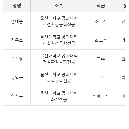
성명
소속
직급
성
울산대학교 공과대학
경대승
조교수
신
건설환경공학전공
울산대학교 공과대학
김종호
조교수
박
건설환경공학전공
울산대학교 공과대학
오석영
교수
원
건설환경공학전공
울산대학교 공과대학
유익근
교수
이
화학공학전공
울산대학교 공과대학
양성봉
명예교수
이
화학전공
환경공학전공
교수진