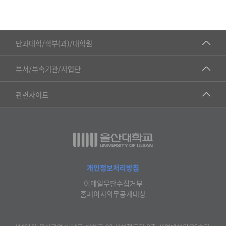
■인문대학
단과대학/학부(과)/대학원
▷국어국문학부
공동기기센터
부서/부속기관/사업단
▷영어영문학과
공학교육혁신센터
건강가정지원센터
관련사이트
▷일본어·일본학과
과학영재교육원
교수협의회
▷중국어·중국학과
교무처교직팀
구내(경남)은행
▷프랑스어·프랑스학과
국어문화원
노동조합
▷스페인·중남미학과
국제교류처
생명윤리위원회
개인정보처리방침
▷역사·문화학과
기초과학연구소
이메일무단수집거부
온라인 기술거래 플랫폼
▷철학·상담학과
홈페이지의무공개대상
물리BK 미래혁신응집물질물리인재교육연구단
울산대신문
■사회과학대학
메이커스페이스
울산대학교 총동문회