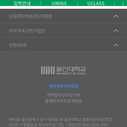
입학안내
UWINS
UCLASS
중
■인문대학
단과대학/학부(과)/대학원
▷국어국문학부
공동기기센터
부서/부속기관/사업단
▷영어영문학과
공학교육혁신센터
건강가정지원센터
관련사이트
▷일본어·일본학과
과학영재교육원
교수협의회
▷중국어·중국학과
교무처교직팀
구내(경남)은행
▷프랑스어·프랑스학과
국어문화원
노동조합
▷스페인·중남미학과
국제교류처
생명윤리위원회
개인정보처리방침
▷역사·문화학과
기초과학연구소
이메일무단수집거부
온라인 기술거래 플랫폼
▷철학·상담학과
홈페이지의무공개대상
물리BK 미래혁신응집물질물리인재교육연구단
울산대신문
■사회과학대학
메이커스페이스
울산대학교 총동문회
(44610) 울산광역시 남구 대학로 93 울산대학교 컴퓨터공학관(7호관
▷사회과학부
320호) IT융합전공 학부사무실/ TEL : 052)259-1063,2214, FAX :
미래기술혁신융합형인재양성센터