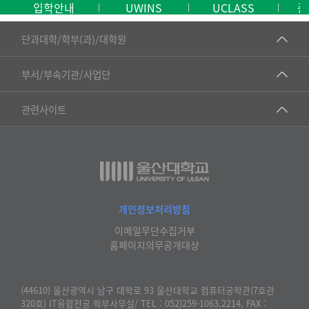
입학안내
UWINS
UCLASS
중
■인문대학
단과대학/학부(과)/대학원
▷국어국문학부
공동기기센터
부서/부속기관/사업단
▷영어영문학과
공학교육혁신센터
건강가정지원센터
관련사이트
▷일본어·일본학과
과학영재교육원
교수협의회
▷중국어·중국학과
교무처교직팀
구내(경남)은행
▷프랑스어·프랑스학과
국어문화원
노동조합
▷스페인·중남미학과
국제교류처
생명윤리위원회
개인정보처리방침
▷역사·문화학과
기초과학연구소
이메일무단수집거부
온라인 기술거래 플랫폼
▷철학·상담학과
홈페이지의무공개대상
물리BK 미래혁신응집물질물리인재교육연구단
울산대신문
■사회과학대학
메이커스페이스
울산대학교 총동문회
(44610) 울산광역시 남구 대학로 93 울산대학교 컴퓨터공학관(7호관
▷사회과학부
320호) IT융합전공 학부사무실/ TEL : 052)259-1063,2214, FAX :
미래기술혁신융합형인재양성센터