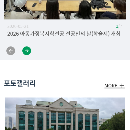
2026-05-21
1
/ 7
2026 아동가정복지학전공 전공인의 날(학술제) 개최
[축하] 아동가정복지학전공 2025년도 취업활동 우수
2025 아동가정복지학전공 전공인의 날(학술제) 개최
2024 아동가정복지학전공 신설 장학금(국내 및 해외
2024 아동가정복지학전공 전공인의 날(학술제) 개최
2024년 세종도서 선정 [좋은 부모되기를 위한 예비부
2023년 청년소비자리더아카데미 현장견학
상 수상
연수 장학금) 연수 컨설팅 개최
모교육] 공저 정민자, 유경원, 도유록 교수님
포토갤러리
MORE