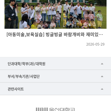
바람개비와 재미있게 놀아요~!
2026 신입생 트랙체험 프로그램「‘금쪽이’의 마음 읽기: 아동가정복지학으로 이해하는 아이와 가족」
29
2026-05-15
■인문대학
단과대학/학부(과)/대학원
▷국어국문학부
공동기기센터
부서/부속기관/사업단
▷영어영문학과
공학교육혁신센터
건강가정지원센터
관련사이트
▷일본어·일본학과
과학영재교육원
교수협의회
▷중국어·중국학과
교무처교직팀
구내(경남)은행
▷프랑스어·프랑스학과