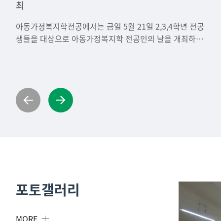
최
수상 수상
최
외연수 장학금) 연수 컨설팅 개최
최
부모교육] 공저 정민자, 유경원, 도유록 교수님
아동가정복지학전공에서는 금일 5월 21일 2,3,4학년 전공
생들을 대상으로 아동가정복지학 전공인의 날을 개최하였
습니다.아동가정복지학전공 전공인의 날은 2025학년도 2
학기부터 1년간 준비한 논문을 발표하는 학술제로 이번 학
술제에서는 총 8팀의 학생들이 아동, 가족, 소비 등의 주제
로 논문을 작성하여 발표하였습니다.
포토갤러리
MORE