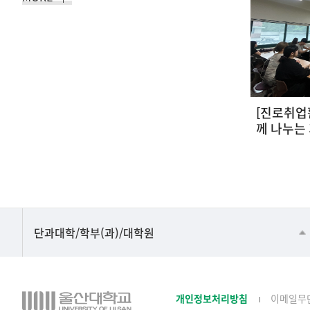
1 아동가정복지학전공 기말고
[아동미술,보육실습] 빙글
이벤트
비와 재미있게 놀아요~!
2026-06-10
■인문대학
단과대학/학부(과)/대학원
▷국어국문학부
▷영어영문학과
개인정보처리방침
이메일무
▷일본어·일본학과