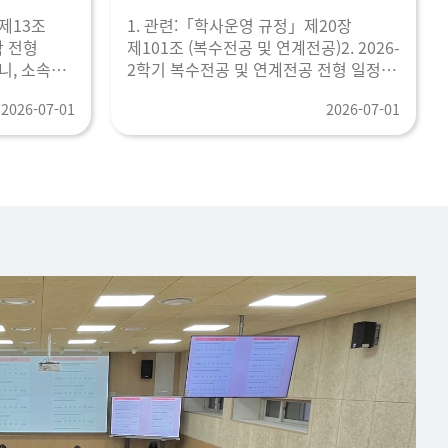
제13조
1. 관련:「학사운영 규정」제20장
학 전형
제101조 (복수전공 및 연계전공)2. 2026-
니, 소속
2학기 복수전공 및 연계전공 전형 일정을
등을 통해
아래와 같이 안내 드립니다.가. 전형 일
2026-07-01
2026-07-01