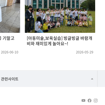
26.05.12~14] 2026 울산대학교
아동가정복지학 취
랙페스타 - 전공 박람회
2026-05-15
건강가정지원센터
관련사이트
교수협의회
구내(경남)은행
노동조합