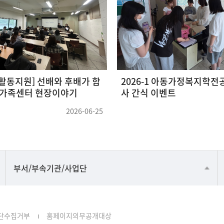
빙글 바람개
2026 신입생 트랙체험 프로그램「‘금
[20
쪽이’의 마음 읽기: 아동가정복지학으
트
로 이해하는 아이와 가족」
2026-05-29
2026-05-15
공동기기센터
부서/부속기관/사업단
공학교육혁신센터
과학영재교육원
단수집거부
홈페이지의무공개대상
교무처교직팀