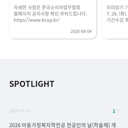
자세한 사항은 한국소비자업무협회
미리담기 기간2
홈페이지 공지사항 확인 부탁드립니다.
7. 28. (
https://www.kcop.kr/
기간수강 후보
2026-08-04
SPOTLIGHT
2026-05-21
1
/ 7
2026 아동가정복지학전공 전공인의 날(학술제) 개
[축하] 아동가정복지학전공 2025년도 취업활동 우
2025 아동가정복지학전공 전공인의 날(학술제) 개
2024 아동가정복지학전공 신설 장학금(국내 및 해
2024 아동가정복지학전공 전공인의 날(학술제) 개
2024년 세종도서 선정 [좋은 부모되기를 위한 예비
2023년 청년소비자리더아카데미 현장견학