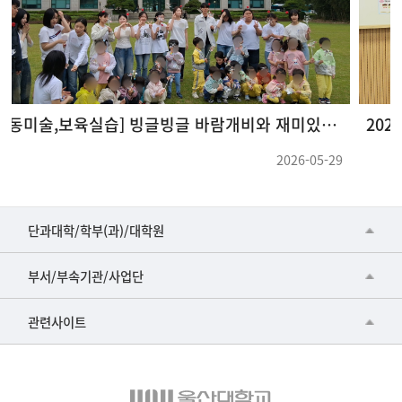
2026 신입생 트랙체험 프로그램「‘금쪽이’의 마음 읽기: 아동가정복지학으로 이해하는 아이와 가족」
2026-05-15
■인문대학
단과대학/학부(과)/대학원
▷국어국문학부
공동기기센터
부서/부속기관/사업단
▷영어영문학과
공학교육혁신센터
건강가정지원센터
관련사이트
▷일본어·일본학과
과학영재교육원
교수협의회
▷중국어·중국학과
교무처교직팀
구내(경남)은행
▷프랑스어·프랑스학과