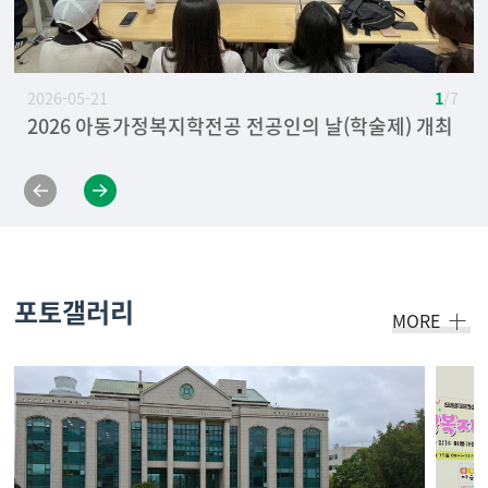
2026-05-21
1
/ 7
2026 아동가정복지학전공 전공인의 날(학술제) 개최
[축하] 아동가정복지학전공 2025년도 취업활동 우수
2025 아동가정복지학전공 전공인의 날(학술제) 개최
2024 아동가정복지학전공 신설 장학금(국내 및 해외
2024 아동가정복지학전공 전공인의 날(학술제) 개최
2024년 세종도서 선정 [좋은 부모되기를 위한 예비부
2023년 청년소비자리더아카데미 현장견학
상 수상
연수 장학금) 연수 컨설팅 개최
모교육] 공저 정민자, 유경원, 도유록 교수님
포토갤러리
MORE